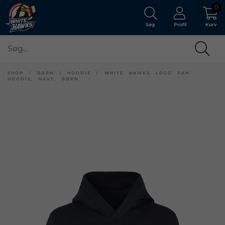
0
Søg
Profil
Kurv
SHOP
/
BØRN
/
HOODIE
/
WHITE HAWKS LOGO FAN
HOODIE, NAVY, BØRN