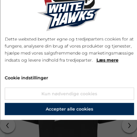
LÆG I KURV
Dette websted benytter egne og tredjeparters cookies for at
fungere, analysere din brug af vores produkter og tjenester,
RELATEREDE PRODUKTER
hjælpe med vores salgsfremmende og marketingsmæssige
indsats og levere indhold fra tredjeparter.
Læs mere
Cookie indstillinger
Kun nødvendige cookies
Accepter alle cookies
‹
›