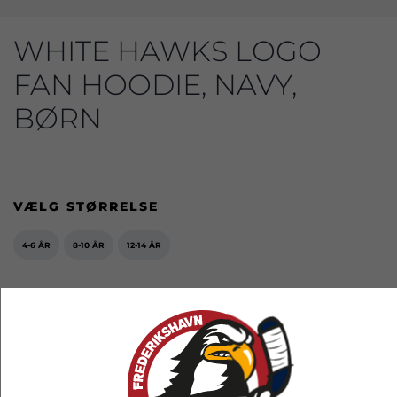
WHITE HAWKS LOGO
FAN HOODIE, NAVY,
BØRN
VÆLG STØRRELSE
4-6 ÅR
8-10 ÅR
12-14 ÅR
349,00 kr.
EKSL. FRAGT