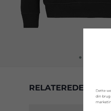
RELATEREDE PRO
Dette we
din brug
marketin