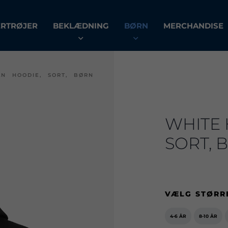
ERTRØJER
BEKLÆDNING
BØRN
MERCHANDISE
N HOODIE, SORT, BØRN
WHITE 
SORT, 
VÆLG STØRR
4-6 ÅR
8-10 ÅR