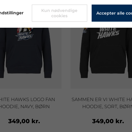
Kun nødvendige
ndstillinger
Accepter alle co
cookies
ITE HAWKS LOGO FAN
SAMMEN ER VI WHITE 
HOODIE, NAVY, BØRN
HOODIE, SORT, BØR
349,00 kr.
349,00 kr.