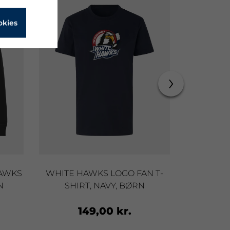
okies
›
HAWKS
WHITE HAWKS LOGO FAN T-
SAMMEN E
N
SHIRT, NAVY, BØRN
T-SHI
149,00 kr.
1