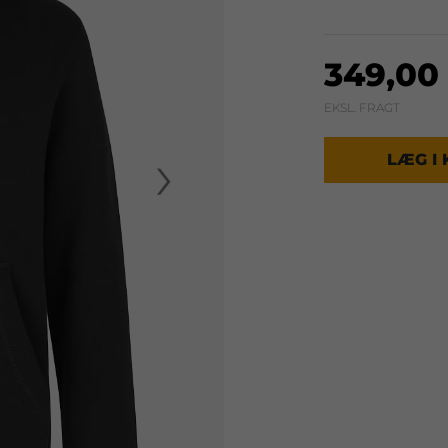
349,00 
EKSL. FRAGT
›
LÆG I