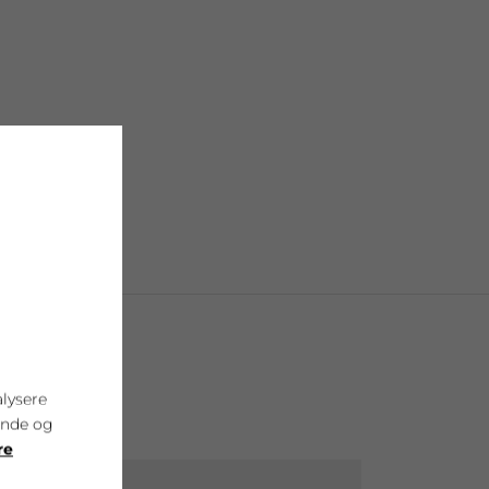
alysere
ende og
re