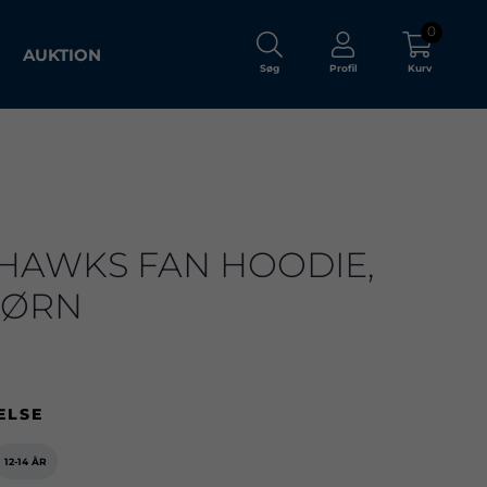
0
AUKTION
Søg
Profil
Kurv
HAWKS FAN HOODIE,
BØRN
ELSE
12-14 ÅR