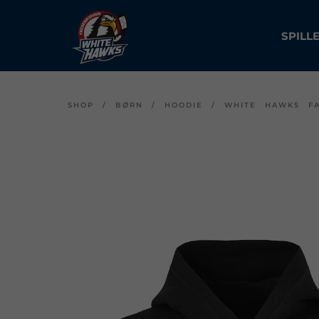
SPILL
SHOP
/
BØRN
/
HOODIE
/
WHITE HAWKS FA