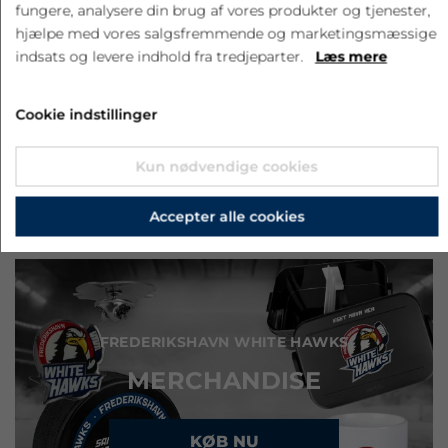
fungere, analysere din brug af vores produkter og tjenester,
hjælpe med vores salgsfremmende og marketingsmæssige
FREDERIKSHAVN WHITE HAWKS
indsats og levere indhold fra tredjeparter.
Læs mere
DE MINDSTE FANS
Cookie indstillinger
KØB NU
Kun nødvendige cookies
Accepter alle cookies
FREDERIKSHAVN WHITE HAWKS
MERCHANDISE
KØB NU