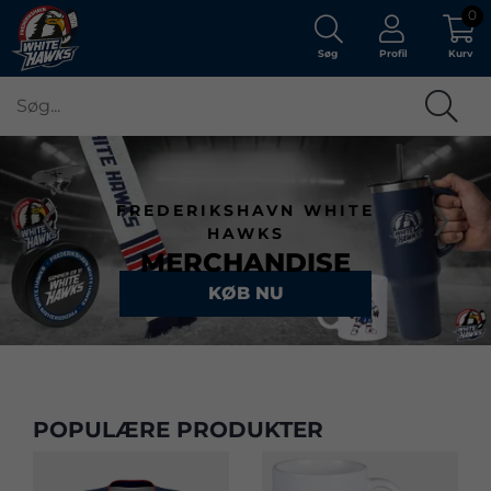
0
Søg
Profil
Kurv
‹
›
FREDERIKSHAVN WHITE
HAWKS
MERCHANDISE
KØB NU
POPULÆRE PRODUKTER