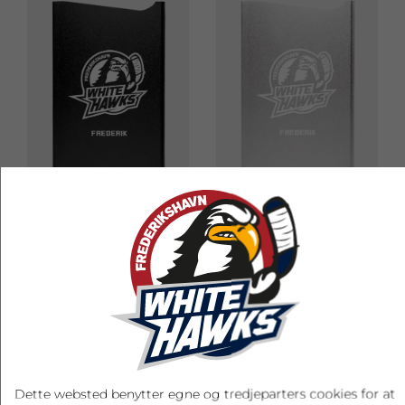
‹
›
WHITE HAWKS
WHITE HAWKS
KORTHOLDER - INKL.
KORTHOLDER - INKL.
NAVN, SORT
NAVN, SILVER
150,00 kr.
150,00 kr.
Dette websted benytter egne og tredjeparters cookies for at