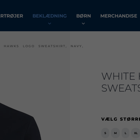
ERTRØJER
BEKLÆDNING
BØRN
MERCHANDISE
E HAWKS LOGO SWEATSHIRT, NAVY,
WHITE
SWEATS
VÆLG STØRR
S
M
L
XL