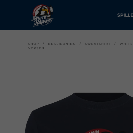
SPILL
SHOP
/
BEKLÆDNING
/
SWEATSHIRT
/
WHIT
VOKSEN