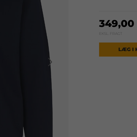
349,00 
EKSL. FRAGT
LÆG I
›