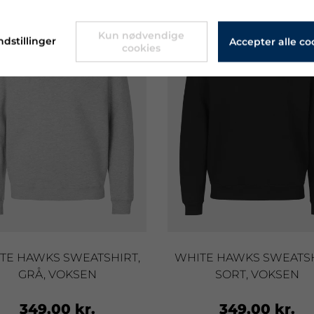
Kun nødvendige
ndstillinger
Accepter alle co
cookies
TE HAWKS SWEATSHIRT,
WHITE HAWKS SWEATSH
GRÅ, VOKSEN
SORT, VOKSEN
349,00 kr.
349,00 kr.