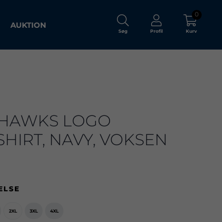
0
AUKTION
Søg
Profil
Kurv
 HAWKS LOGO
HIRT, NAVY, VOKSEN
ELSE
2XL
3XL
4XL