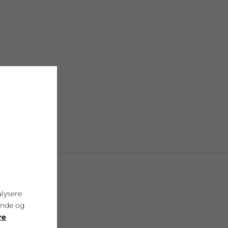
alysere
ende og
re