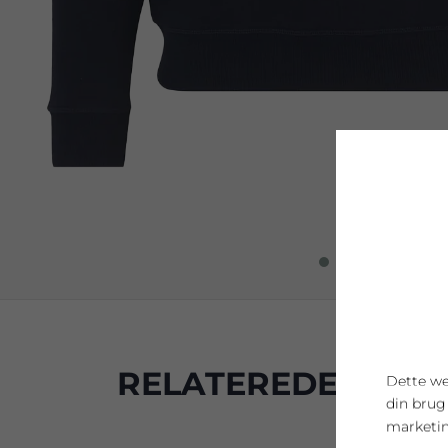
RELATEREDE PRO
Dette we
din brug
marketin