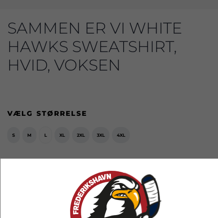
SAMMEN ER VI WHITE
HAWKS SWEATSHIRT,
HVID, VOKSEN
VÆLG STØRRELSE
S
M
L
XL
2XL
3XL
4XL
349,00 kr.
EKSL. FRAGT