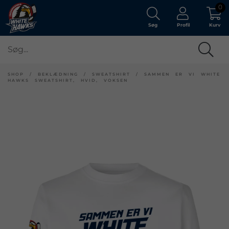
0
Søg
Profil
Kurv
SHOP
/
BEKLÆDNING
/
SWEATSHIRT
/
SAMMEN ER VI WHITE
HAWKS SWEATSHIRT, HVID, VOKSEN