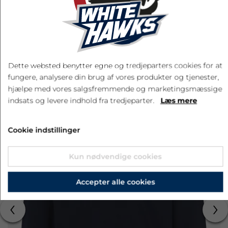
LÆG I KURV
Dette websted benytter egne og tredjeparters cookies for at
fungere, analysere din brug af vores produkter og tjenester,
RELATEREDE PRODUKTER
hjælpe med vores salgsfremmende og marketingsmæssige
indsats og levere indhold fra tredjeparter.
Læs mere
Cookie indstillinger
Kun nødvendige cookies
Accepter alle cookies
‹
›