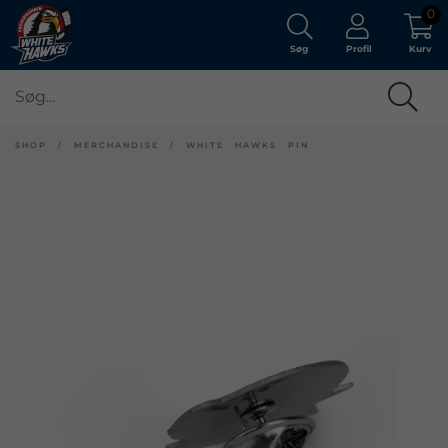
0
Søg
Profil
Kurv
SHOP
/
MERCHANDISE
/
WHITE HAWKS PIN