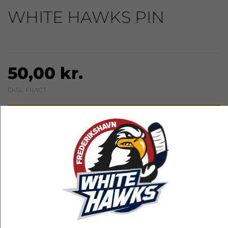
WHITE HAWKS PIN
50,00 kr.
EKSL. FRAGT
LÆG I KURV
RELATEREDE PRODUKTER