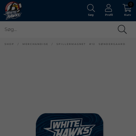
0
Søg
Profil
Kurv
SHOP
/
MERCHANDISE
/
SPILLERMAGNET #12 SØNDERGAARD