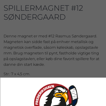
SPILLERMAGNET #12
SØNDERGAARD
Denne magnet er med #12 Rasmus Søndergaard.
Magneten kan sidde fast på enhver metallisk og
magnetisk overflade, såsom køleskab, opslagstavle
mm. Brug magneten til pynt, fastholde vigtige ting
på opslagstavlen, eller køb dine favorit spillere for at
danne din start kæde.
Str.: 7 x 4,5 cm.
25,00 kr.
EKSL. FRAGT