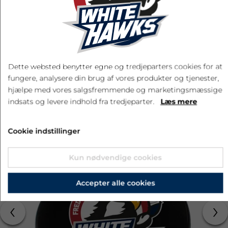
LÆG I KURV
Dette websted benytter egne og tredjeparters cookies for at
fungere, analysere din brug af vores produkter og tjenester,
RELATEREDE PRODUKTER
hjælpe med vores salgsfremmende og marketingsmæssige
indsats og levere indhold fra tredjeparter.
Læs mere
Cookie indstillinger
Kun nødvendige cookies
Accepter alle cookies
‹
›