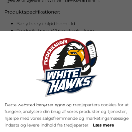
nyeste tilføjelse til White Hawks-familien.
Produktspecifikationer:
Baby body i blød bomuld
Frederikshavn White Hawks-logo
Blød og behagelig pasform
Trykknapper ved skridtet for nem af- og
påklædning
VÆLG STØRRELSE
50-56
62-68
74-80
86-92
Dette websted benytter egne og tredjeparters cookies for at
100,00 kr.
fungere, analysere din brug af vores produkter og tjenester,
hjælpe med vores salgsfremmende og marketingsmæssige
EKSL. FRAGT
indsats og levere indhold fra tredjeparter.
Læs mere