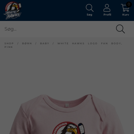
0
Søg
Profil
Kurv
SHOP
/
BØRN
/
BABY
/
WHITE HAWKS LOGO FAN BODY,
PINK