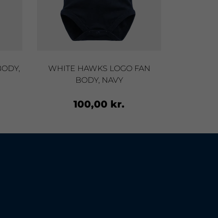
ODY,
WHITE HAWKS LOGO FAN
WHITE 
BODY, NAVY
100,00 kr.
1