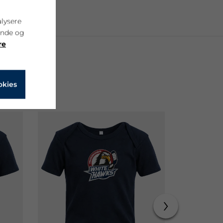
alysere
ende og
re
okies
›