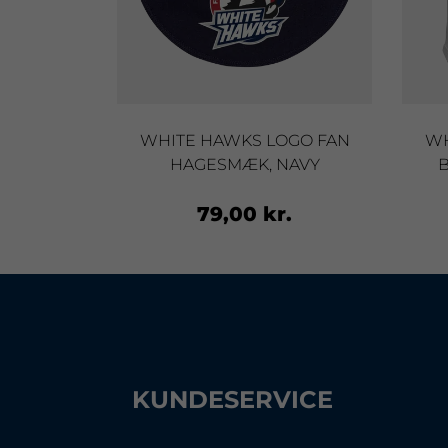
RTE BODY,
WHITE HAWKS LOGO FAN
WH
HAGESMÆK, NAVY
B
r.
79,00 kr.
KUNDESERVICE