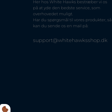
Her hos White Hawks bestræber vi os
på at yde den bedste service, som
overhovedet muligt.
Har du spørgsmål til vores produkter, så
kan du sende os en mail på:
support@whitehawksshop.dk