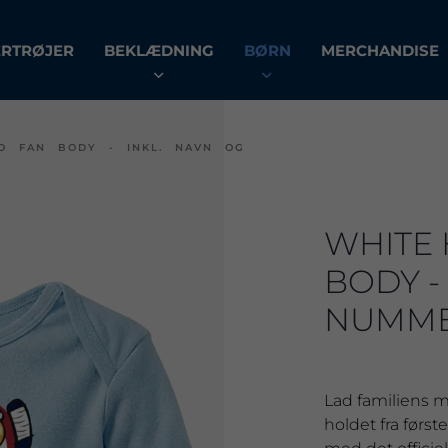
ERTRØJER
BEKLÆDNING
BØRN
MERCHANDISE
O FAN BODY - INKL. NAVN OG
WHITE
BODY -
NUMME
Lad familiens 
holdet fra førs