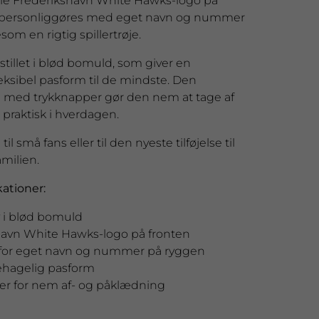
elle Frederikshavn White Hawks-logo på
 personliggøres med eget navn og nummer
som en rigtig spillertrøje.
tillet i blød bomuld, som giver en
eksibel pasform til de mindste. Den
l med trykknapper gør den nem at tage af
r praktisk i hverdagen.
il små fans eller til den nyeste tilføjelse til
milien.
ationer:
 i blød bomuld
havn White Hawks-logo på fronten
for eget navn og nummer på ryggen
ehagelig pasform
er for nem af- og påklædning