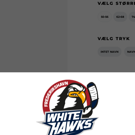
VÆLG STØRR
50-56
62-68
74
VÆLG TRYK
INTET NAVN
NAV
100,00 
EKSL. FRAGT
LÆG I