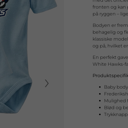
med det offici
fronten og kan
på ryggen – lige
Bodyen er frems
behagelig og fl
klassiske mode
og på, hvilket e
En perfekt gave t
White Hawks-fa
›
Produktspecifik
Baby body
Frederiks
Mulighed 
Blød og b
Trykknapp