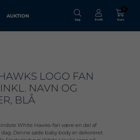
0
AUKTION
Søg
Profil
Kurv
 HAWKS LOGO FAN
 INKL. NAVN OG
R, BLÅ
mindste White Hawks-fan være en del af
te dag. Denne søde baby body er dekoreret