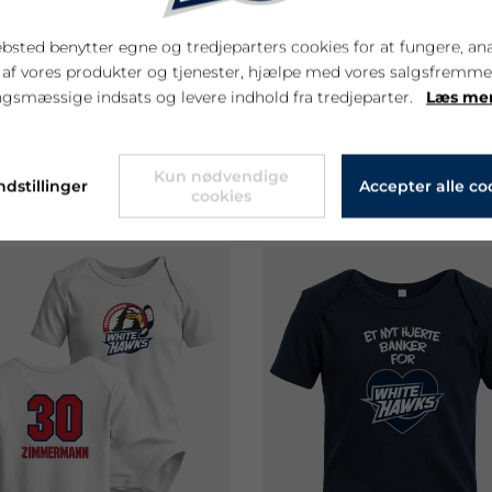
bsted benytter egne og tredjeparters cookies for at fungere, an
 af vores produkter og tjenester, hjælpe med vores salgsfremm
gsmæssige indsats og levere indhold fra tredjeparter.
Læs me
DUKTER
Kun nødvendige
ndstillinger
Accepter alle co
cookies