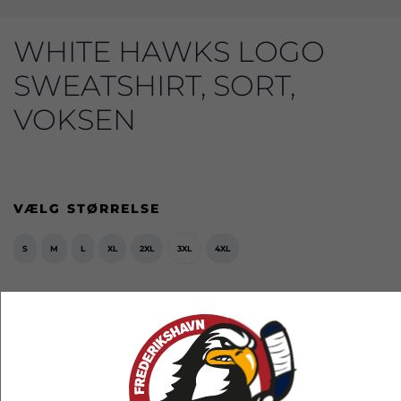
WHITE HAWKS LOGO
SWEATSHIRT, SORT,
VOKSEN
VÆLG STØRRELSE
S
M
L
XL
2XL
3XL
4XL
349,00 kr.
EKSL. FRAGT