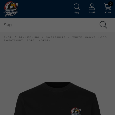
0
Søg
Profil
Kurv
SHOP
/
BEKLÆDNING
/
SWEATSHIRT
/
WHITE HAWKS LOGO
SWEATSHIRT, SORT, VOKSEN