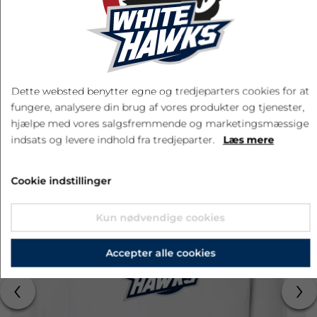
LÆG I KURV
Dette websted benytter egne og tredjeparters cookies for at
fungere, analysere din brug af vores produkter og tjenester,
RELATEREDE PRODUKTER
hjælpe med vores salgsfremmende og marketingsmæssige
indsats og levere indhold fra tredjeparter.
Læs mere
Cookie indstillinger
Kun nødvendige cookies
Accepter alle cookies
‹
›