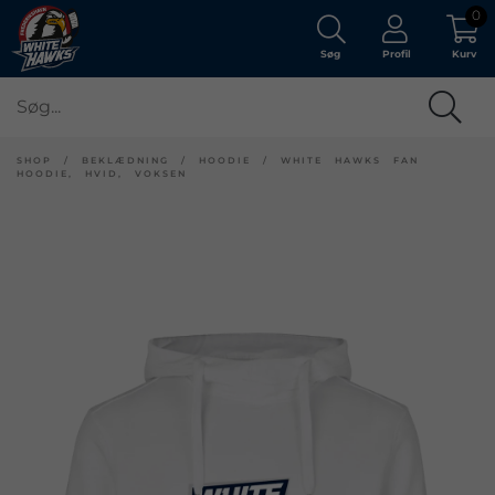
0
Søg
Profil
Kurv
SHOP
/
BEKLÆDNING
/
HOODIE
/
WHITE HAWKS FAN
HOODIE, HVID, VOKSEN