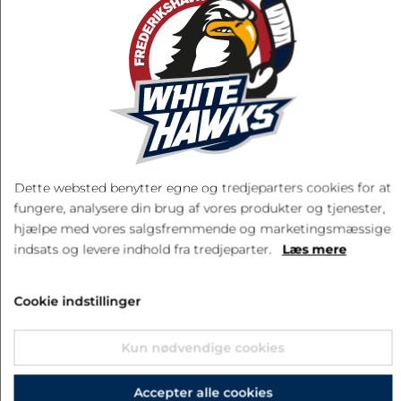
399,00 kr.
EKSL. FRAGT
LÆG I KURV
Dette websted benytter egne og tredjeparters cookies for at
fungere, analysere din brug af vores produkter og tjenester,
hjælpe med vores salgsfremmende og marketingsmæssige
indsats og levere indhold fra tredjeparter.
Læs mere
RELATEREDE PRODUKTER
Cookie indstillinger
Kun nødvendige cookies
Accepter alle cookies