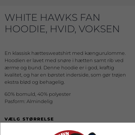
WHITE HAWKS FAN
HOODIE, HVID, VOKSEN
En klassisk hættesweatshirt med kængurulomme.
Hoodien er lavet med snøre i hætten samt rib ved
ærme og bund. Denne hoodie er i god, kraftig
kvalitet, og har en børstet inderside, som gør trøjen
ekstra blød og behagelig.
60% bomuld, 40% polyester
Pasform: Almindelig
VÆLG STØRRELSE
S
M
L
XL
2XL
3XL